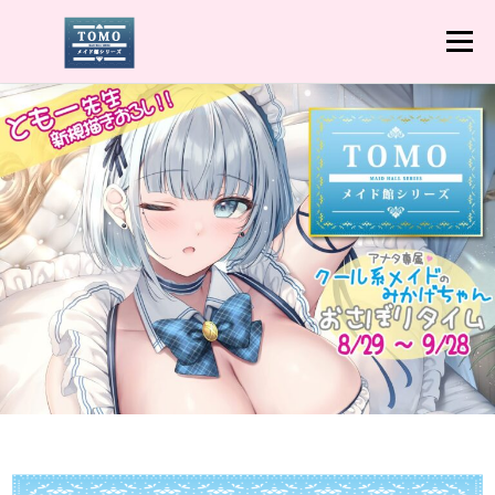
コ
ン
メニュー
テ
ン
ツ
へ
ＰＲＯＦＩＬＥ
HOME
猫りん堂TOPへ戻る
ス
キ
ッ
プ