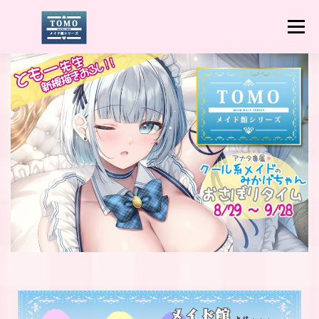
コ
ン
メニュー
テ
ン
ツ
へ
ＰＲＯＦＩＬＥ
HOME
猫りん堂TOPへ戻る
ス
キ
ッ
プ